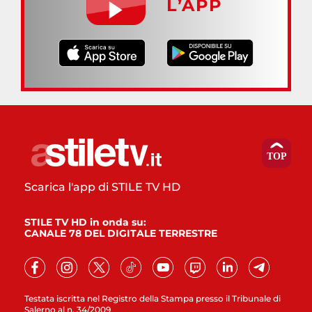
L’APP
Scarica l'app di STILE TV HD
STILE TV HD in onda su:
CANALE 78 DEL DIGITALE TERRESTRE
Testata iscritta nel Registro della Stampa presso il Tribunale di
Salerno al n. 34/2009