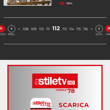
5824
«
‹
›
112
…
…
108
109
110
111
113
114
115
116
NIZIO
PREC.
SUCC.
FI
SCARICA