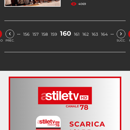
4069
‹
›
160
…
…
156
157
158
159
161
162
163
164
IO
PREC.
SUCC.
SCARICA