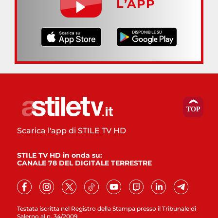
L’APP
Scarica l'app di STILE TV HD
STILE TV HD in onda su:
CANALE 78 DEL DIGITALE TERRESTRE
Testata iscritta nel Registro della Stampa presso il Tribunale di
Salerno al n. 34/2009