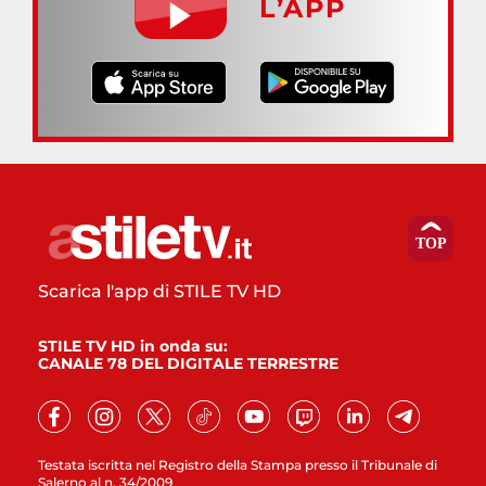
L’APP
Scarica l'app di STILE TV HD
STILE TV HD in onda su:
CANALE 78 DEL DIGITALE TERRESTRE
Testata iscritta nel Registro della Stampa presso il Tribunale di
Salerno al n. 34/2009