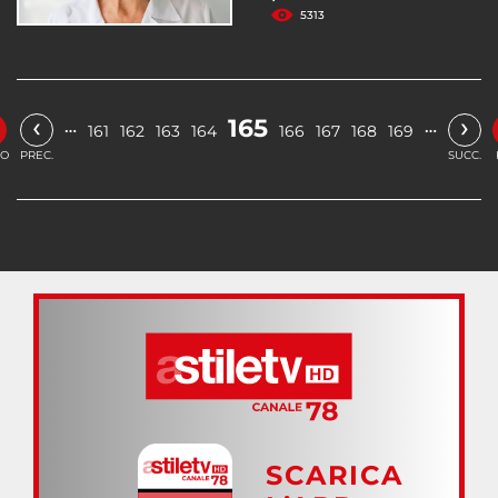
5313
‹
›
165
…
…
161
162
163
164
166
167
168
169
IO
PREC.
SUCC.
SCARICA