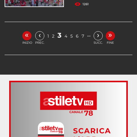
1261
«
»
‹
›
3
…
1
2
4
5
6
7
INIZIO
PREC.
SUCC.
FINE
SCARICA