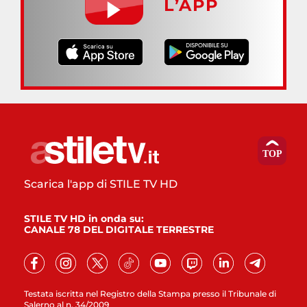
L’APP
Scarica l'app di STILE TV HD
STILE TV HD in onda su:
CANALE 78 DEL DIGITALE TERRESTRE
Testata iscritta nel Registro della Stampa presso il Tribunale di
Salerno al n. 34/2009