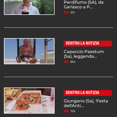
Perdifumo (SA), da
Garlasco a P...
513
DENTRO LA NOTIZIA
Capaccio Paestum
(Sa), leggenda...
834
DENTRO LA NOTIZIA
Giungano (Sa), 'Festa
dell'Anti...
725