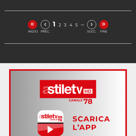
«
»
‹
›
1
…
2
3
4
5
INIZIO
PREC.
SUCC.
FINE
SCARICA
L’APP