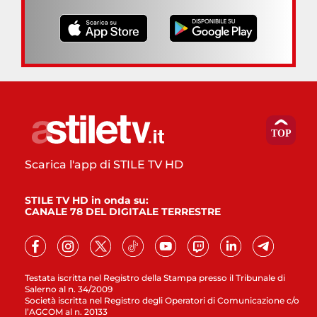
Scarica l'app di STILE TV HD
STILE TV HD in onda su:
CANALE 78 DEL DIGITALE TERRESTRE
Testata iscritta nel Registro della Stampa presso il Tribunale di
Salerno al n. 34/2009
Società iscritta nel Registro degli Operatori di Comunicazione c/o
l’AGCOM al n. 20133