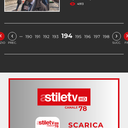
4913
«
‹
›
194
…
190
191
192
193
195
196
197
198
IZIO
PREC.
SUCC.
FI
SCARICA