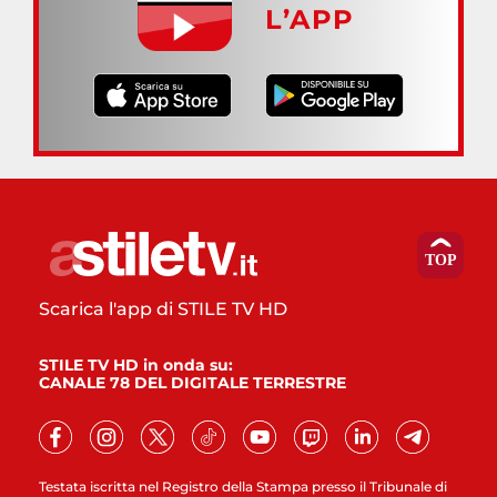
L’APP
Scarica l'app di STILE TV HD
STILE TV HD in onda su:
CANALE 78 DEL DIGITALE TERRESTRE
Testata iscritta nel Registro della Stampa presso il Tribunale di