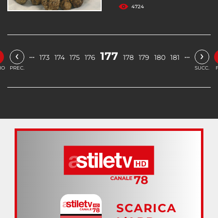
4724
‹
›
177
…
…
173
174
175
176
178
179
180
181
IO
PREC.
SUCC.
SCARICA