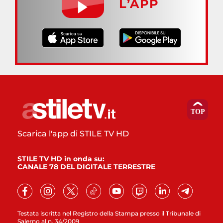
L’APP
Scarica l'app di STILE TV HD
STILE TV HD in onda su:
CANALE 78 DEL DIGITALE TERRESTRE
Testata iscritta nel Registro della Stampa presso il Tribunale di
Salerno al n. 34/2009