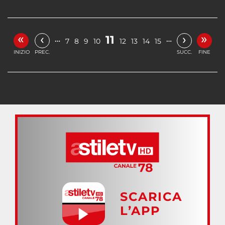
«
»
‹
›
11
…
…
7
8
9
10
12
13
14
15
INIZIO
PREC.
SUCC.
FINE
SCARICA
L’APP