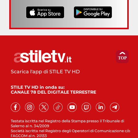
Scarica l'app di STILE TV HD
STILE TV HD in onda su:
CANALE 78 DEL DIGITALE TERRESTRE
Testata iscritta nel Registro della Stampa presso il Tribunale di
Salerno al n. 34/2009
Società iscritta nel Registro degli Operatori di Comunicazione c/o
l’AGCOM al n. 20133