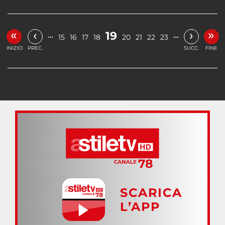
«
»
‹
›
19
…
…
15
16
17
18
20
21
22
23
INIZIO
PREC.
SUCC.
FINE
SCARICA
L’APP