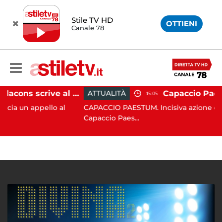
Stile TV HD
OTTIENI
Canale 78
Paestum, Codacons scrive al ministro Giuli: "Rilanciare scavi dell'Anfiteatro nell'area archeologica"
ATTUALITÀ
15:05
ppello al
CAPACCIO PAESTUM. Incisiva azione del Comune
Capaccio Paes...