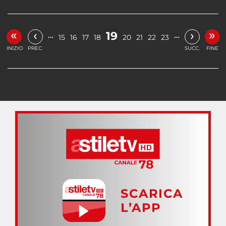
«
»
‹
›
19
…
…
15
16
17
18
20
21
22
23
INIZIO
PREC.
SUCC.
FINE
SCARICA
L’APP