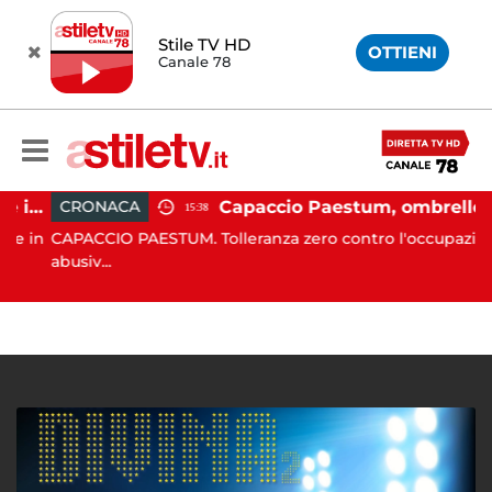
Stile TV HD
OTTIENI
Canale 78
Altavilla Silentina, incidente in moto nella notte: 19enne in prognosi riservata
Capaccio Paestum, ombrellone selvaggio: blitz della Municipale, sgomberate tutte le spiagge libere
CRONACA
15:38
 in
CAPACCIO PAESTUM. Tolleranza zero contro l'occupazione
abusiv...