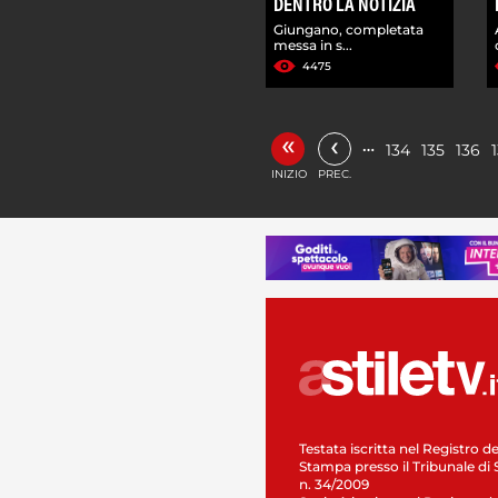
DENTRO LA NOTIZIA
Giungano, completata
messa in s...
4475
«
‹
…
134
135
136
INIZIO
PREC.
Testata iscritta nel Registro de
Stampa presso il Tribunale di 
n. 34/2009