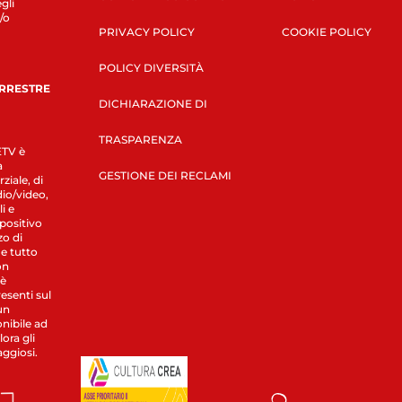
gli
/o
PRIVACY POLICY
COOKIE POLICY
POLICY DIVERSITÀ
ERRESTRE
DICHIARAZIONE DI
TRASPARENZA
LETV è
a
GESTIONE DEI RECLAMI
ziale, di
dio/video,
i e
spositivo
zo di
 e tutto
on
 è
esenti sul
un
nibile ad
ora gli
aggiosi.