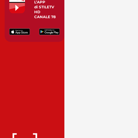
L’APP
di STILETV
HD
CANALE 78