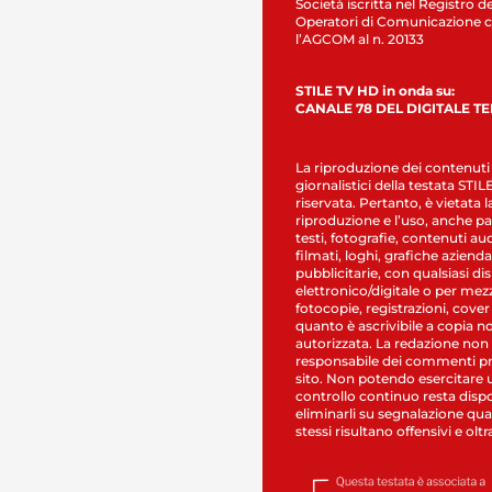
Società iscritta nel Registro de
Operatori di Comunicazione c
l’AGCOM al n. 20133
STILE TV HD in onda su:
CANALE 78 DEL DIGITALE T
La riproduzione dei contenuti
giornalistici della testata STI
riservata. Pertanto, è vietata l
riproduzione e l’uso, anche par
testi, fotografie, contenuti au
filmati, loghi, grafiche aziendal
pubblicitarie, con qualsiasi di
elettronico/digitale o per mez
fotocopie, registrazioni, cover
quanto è ascrivibile a copia n
autorizzata. La redazione non
responsabile dei commenti pr
sito. Non potendo esercitare 
controllo continuo resta dispo
eliminarli su segnalazione qual
stessi risultano offensivi e oltr