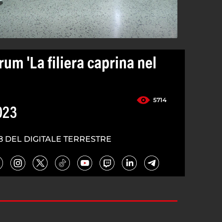
um 'La filiera caprina nel
'
5714
023
8 DEL DIGITALE TERRESTRE