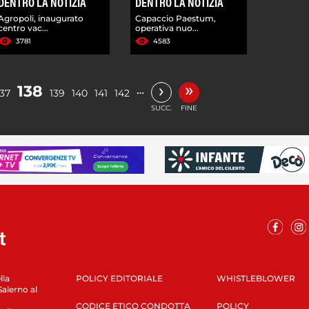
DENTRO LA NOTIZIA
DENTRO LA NOTIZIA
Agropoli, inaugurato
Capaccio Paestum,
centro vac...
operativa nuo...
3781
4583
»
›
138
…
137
139
140
141
142
SUCC.
FINE
lla
POLICY EDITORIALE
WHISTLEBLOWER
Salerno al
CODICE ETICO CONDOTTA
POLICY