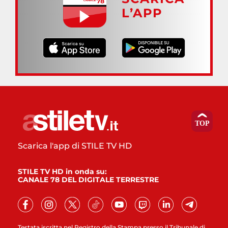
L’APP
Scarica l'app di STILE TV HD
STILE TV HD in onda su:
CANALE 78 DEL DIGITALE TERRESTRE
Testata iscritta nel Registro della Stampa presso il Tribunale di