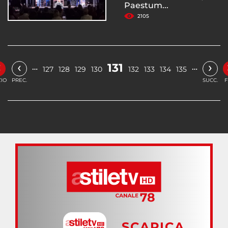
Paestum...
2105
«
‹
›
131
…
…
127
128
129
130
132
133
134
135
ZIO
PREC.
SUCC.
F
SCARICA