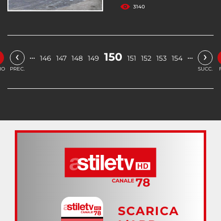
3140
‹
›
150
…
…
146
147
148
149
151
152
153
154
IO
PREC.
SUCC.
SCARICA