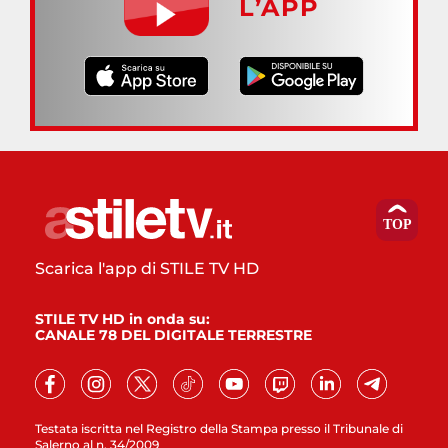
L’APP
Scarica l'app di STILE TV HD
STILE TV HD in onda su:
CANALE 78 DEL DIGITALE TERRESTRE
Testata iscritta nel Registro della Stampa presso il Tribunale di
Salerno al n. 34/2009