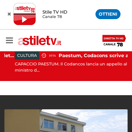
Stile TV HD
OTTIENI
Canale 78
Martina Carbonaro, braccialetto elettronico per i genitori della 14enne uccisa dall'ex
Paestum, Codacons scrive al ministro Giuli: "Rilanciare scavi dell'Anfiteatro nell'area archeologica"
CULTURA
10:54
CAPACCIO PAESTUM. Il Codancos lancia un appello al
ministro d...