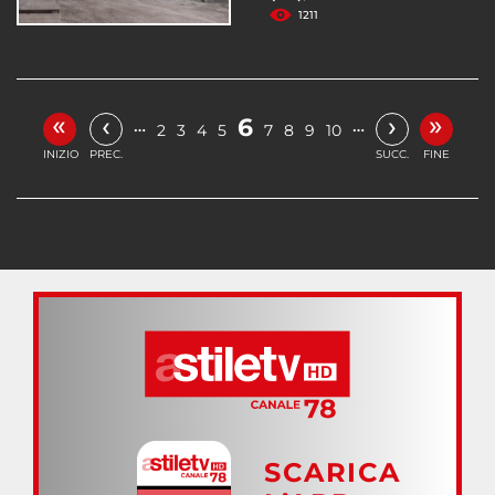
1211
«
»
‹
›
6
…
…
2
3
4
5
7
8
9
10
INIZIO
PREC.
SUCC.
FINE
SCARICA