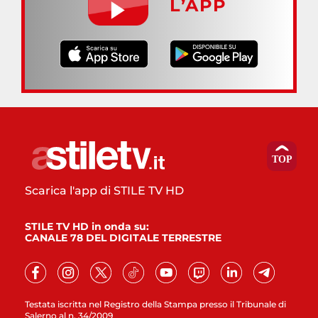
L’APP
Scarica l'app di STILE TV HD
STILE TV HD in onda su:
CANALE 78 DEL DIGITALE TERRESTRE
Testata iscritta nel Registro della Stampa presso il Tribunale di
Salerno al n. 34/2009