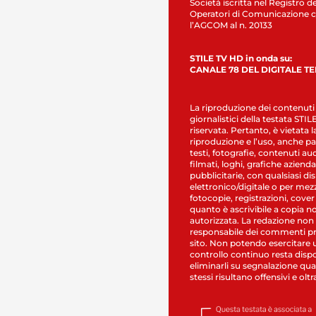
Società iscritta nel Registro de
Operatori di Comunicazione c
l’AGCOM al n. 20133
STILE TV HD in onda su:
CANALE 78 DEL DIGITALE T
La riproduzione dei contenuti
giornalistici della testata STI
riservata. Pertanto, è vietata l
riproduzione e l’uso, anche par
testi, fotografie, contenuti au
filmati, loghi, grafiche aziendal
pubblicitarie, con qualsiasi di
elettronico/digitale o per mez
fotocopie, registrazioni, cover
quanto è ascrivibile a copia n
autorizzata. La redazione non
responsabile dei commenti pr
sito. Non potendo esercitare 
controllo continuo resta dispo
eliminarli su segnalazione qual
stessi risultano offensivi e oltr