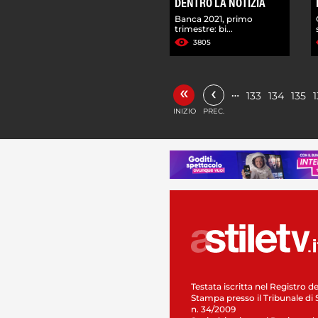
DENTRO LA NOTIZIA
Banca 2021, primo
trimestre: bi...
3805
«
‹
…
133
134
135
INIZIO
PREC.
Testata iscritta nel Registro de
Stampa presso il Tribunale di 
n. 34/2009