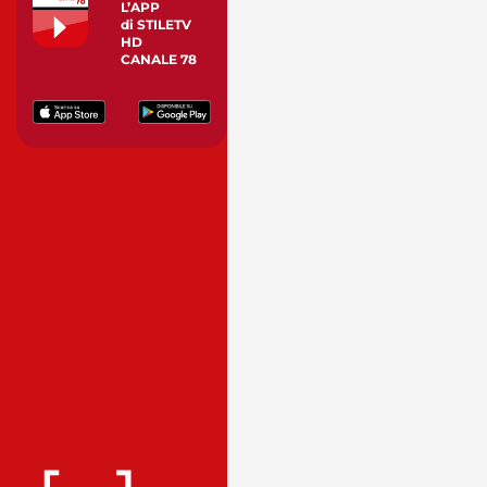
L’APP
di STILETV
HD
CANALE 78