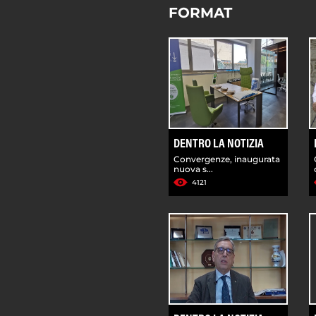
FORMAT
DENTRO LA NOTIZIA
Convergenze, inaugurata
nuova s...
4121