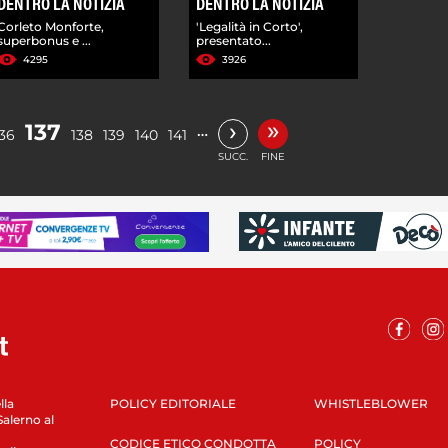
DENTRO LA NOTIZIA
DENTRO LA NOTIZIA
Corleto Monforte,
'Legalità in Corto',
superbonus e ...
presentato...
4295
3926
»
›
137
…
136
138
139
140
141
SUCC.
FINE
lla
POLICY EDITORIALE
WHISTLEBLOWER
Salerno al
CODICE ETICO CONDOTTA
POLICY