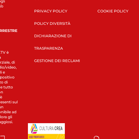
gli
/o
PRIVACY POLICY
COOKIE POLICY
POLICY DIVERSITÀ
ERRESTRE
DICHIARAZIONE DI
TRASPARENZA
LETV è
a
GESTIONE DEI RECLAMI
ziale, di
dio/video,
i e
spositivo
zo di
 e tutto
on
 è
esenti sul
un
nibile ad
ora gli
aggiosi.