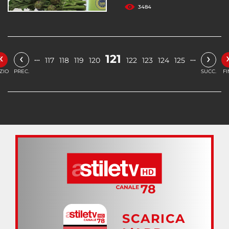
3484
«
‹
›
121
…
…
117
118
119
120
122
123
124
125
IZIO
PREC.
SUCC.
FI
SCARICA