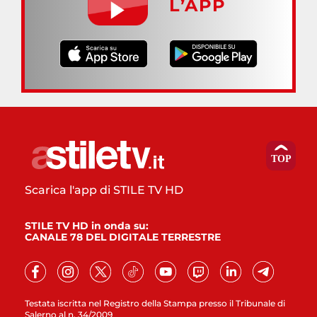
L’APP
Scarica l'app di STILE TV HD
STILE TV HD in onda su:
CANALE 78 DEL DIGITALE TERRESTRE
Testata iscritta nel Registro della Stampa presso il Tribunale di
Salerno al n. 34/2009