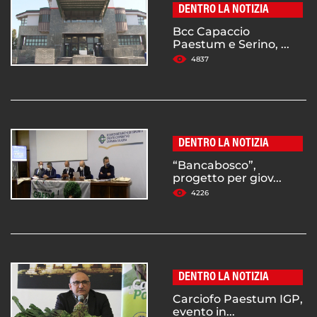
DENTRO LA NOTIZIA
Bcc Capaccio
Paestum e Serino, ...
4837
DENTRO LA NOTIZIA
“Bancabosco”,
progetto per giov...
4226
DENTRO LA NOTIZIA
Carciofo Paestum IGP,
evento in...