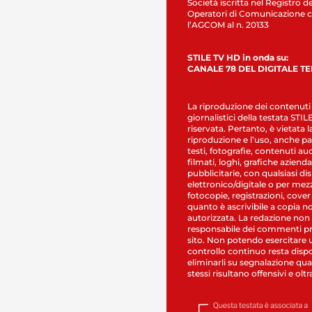
Società iscritta nel Registro de
Operatori di Comunicazione c
l’AGCOM al n. 20133
STILE TV HD in onda su:
CANALE 78 DEL DIGITALE T
La riproduzione dei contenuti
giornalistici della testata STI
riservata. Pertanto, è vietata l
riproduzione e l’uso, anche par
testi, fotografie, contenuti au
filmati, loghi, grafiche aziendal
pubblicitarie, con qualsiasi di
elettronico/digitale o per mez
fotocopie, registrazioni, cover
quanto è ascrivibile a copia n
autorizzata. La redazione non
responsabile dei commenti pr
sito. Non potendo esercitare 
controllo continuo resta dispo
eliminarli su segnalazione qual
stessi risultano offensivi e oltr