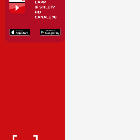
L’APP
di STILETV
HD
CANALE 78