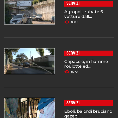
SERVIZI
Agropoli, rubate 6
vetture dall...
8889
SERVIZI
Capaccio, in fiamme
roulotte ed...
8870
SERVIZI
Eboli, balordi bruciano
gazebi ...