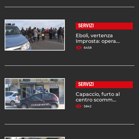
SERVIZI
Eboli, vertenza
Improsta: opera...
6458
SERVIZI
Capaccio, furto al
centro scomm...
5842