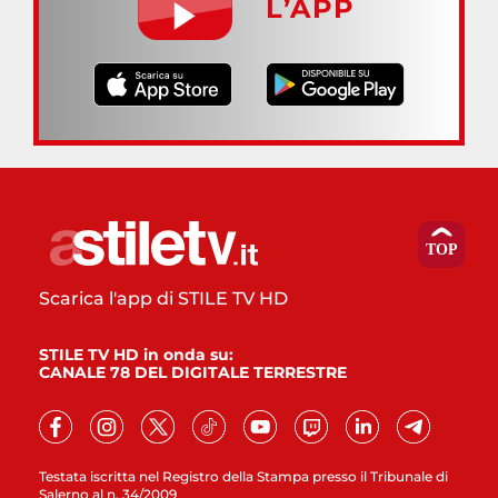
L’APP
Scarica l'app di STILE TV HD
STILE TV HD in onda su:
CANALE 78 DEL DIGITALE TERRESTRE
Testata iscritta nel Registro della Stampa presso il Tribunale di
Salerno al n. 34/2009