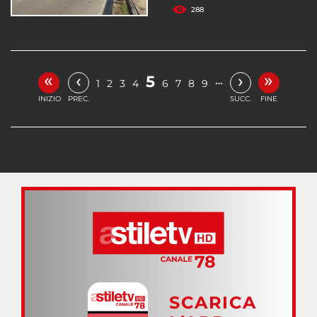
288
«
»
‹
›
5
…
1
2
3
4
6
7
8
9
INIZIO
PREC.
SUCC.
FINE
SCARICA