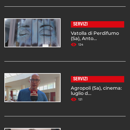
SERVIZI
Vatolla di Perdifumo
(Sa), Anto...
124
SERVIZI
Agropoli (Sa), cinema:
luglio d...
121