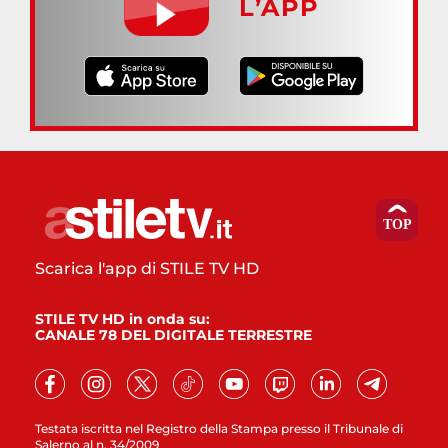
L’APP
Scarica l'app di STILE TV HD
STILE TV HD in onda su:
CANALE 78 DEL DIGITALE TERRESTRE
Testata iscritta nel Registro della Stampa presso il Tribunale di
Salerno al n. 34/2009