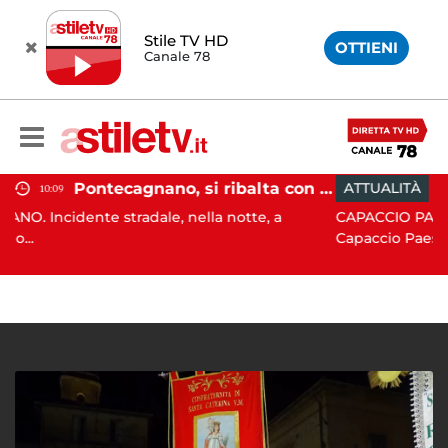
Stile TV HD
OTTIENI
Canale 78
Pontecagnano, si ribalta con l'auto alla rotatoria: giovane ferito
ATTUALITÀ
15:05
adale, nella notte, a
CAPACCIO PAESTUM. Incisiva azi
Capaccio Paes...