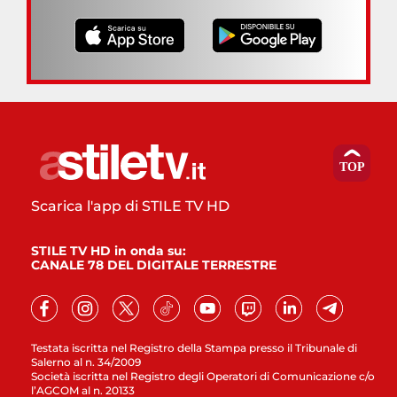
Scarica l'app di STILE TV HD
STILE TV HD in onda su:
CANALE 78 DEL DIGITALE TERRESTRE
Testata iscritta nel Registro della Stampa presso il Tribunale di
Salerno al n. 34/2009
Società iscritta nel Registro degli Operatori di Comunicazione c/o
l’AGCOM al n. 20133