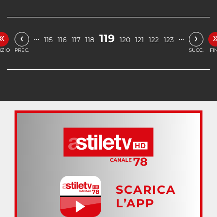
«
‹
›
119
…
…
115
116
117
118
120
121
122
123
IZIO
PREC.
SUCC.
FI
SCARICA
L’APP