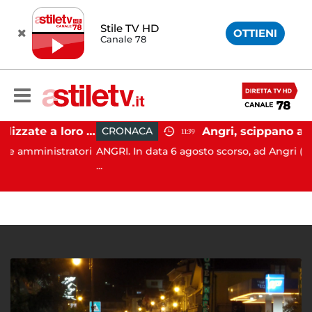
Stile TV HD
OTTIENI
Canale 78
Firme digitali utilizzate a loro insaputa: 9 indagati nel Vallo di Diano
CRONACA
11:39
nistratori
ANGRI. In data 6 agosto scorso, ad Angri (SA), i Cara
...