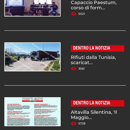
Capaccio Paestum,
corso di form...
5021
DENTRO LA NOTIZIA
Rifiuti dalla Tunisia,
scaricat...
3561
DENTRO LA NOTIZIA
Altavilla Silentina, 'Il
Maggio...
5728