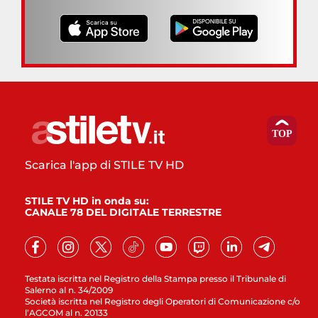
Scarica l'app di STILE TV HD
STILE TV HD in onda su:
CANALE 78 DEL DIGITALE TERRESTRE
Testata iscritta nel Registro della Stampa presso il Tribunale di
Salerno al n. 34/2009
Società iscritta nel Registro degli Operatori di Comunicazione c/o
l’AGCOM al n. 20133