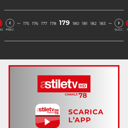
‹
›
179
…
…
175
176
177
178
180
181
182
183
IO
PREC.
SUCC.
SCARICA
L’APP