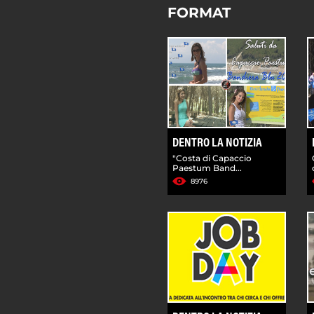
FORMAT
DENTRO LA NOTIZIA
"Costa di Capaccio
Paestum Band...
8976