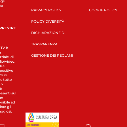
gli
/o
PRIVACY POLICY
COOKIE POLICY
POLICY DIVERSITÀ
ERRESTRE
DICHIARAZIONE DI
TRASPARENZA
LETV è
a
GESTIONE DEI RECLAMI
ziale, di
dio/video,
i e
spositivo
zo di
 e tutto
on
 è
esenti sul
un
nibile ad
ora gli
aggiosi.