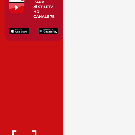
L’APP
di STILETV
HD
CANALE 78