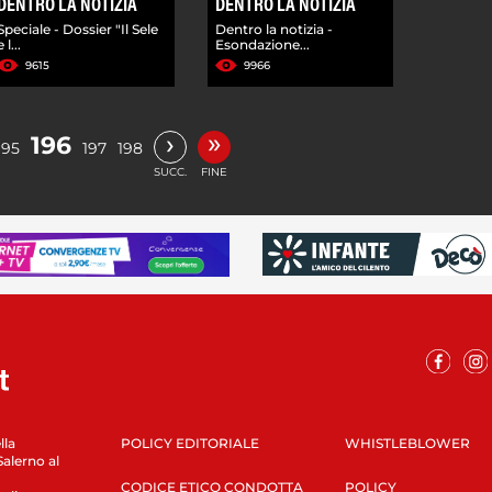
DENTRO LA NOTIZIA
DENTRO LA NOTIZIA
Speciale - Dossier "Il Sele
Dentro la notizia -
e l...
Esondazione...
9615
9966
»
›
196
195
197
198
SUCC.
FINE
lla
POLICY EDITORIALE
WHISTLEBLOWER
Salerno al
CODICE ETICO CONDOTTA
POLICY