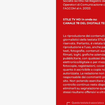
Società iscritta nel Registro de
Operatori di Comunicazione c
l’AGCOM al n. 20133
STILE TV HD in onda su:
CANALE 78 DEL DIGITALE T
La riproduzione dei contenuti
giornalistici della testata STI
riservata. Pertanto, è vietata l
riproduzione e l’uso, anche par
testi, fotografie, contenuti au
filmati, loghi, grafiche aziendal
pubblicitarie, con qualsiasi di
elettronico/digitale o per mez
fotocopie, registrazioni, cover
quanto è ascrivibile a copia n
autorizzata. La redazione non
responsabile dei commenti pr
sito. Non potendo esercitare 
controllo continuo resta dispo
eliminarli su segnalazione qual
stessi risultano offensivi e oltr