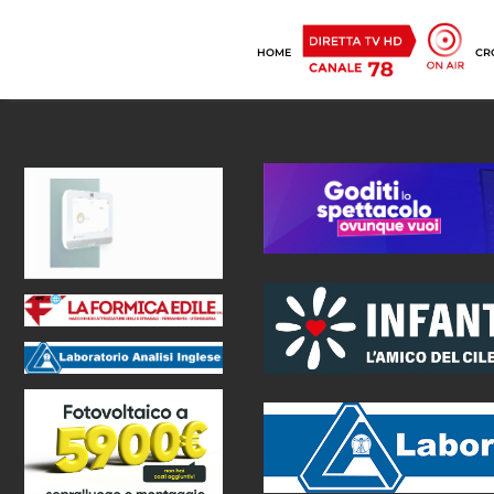
HOME
CR