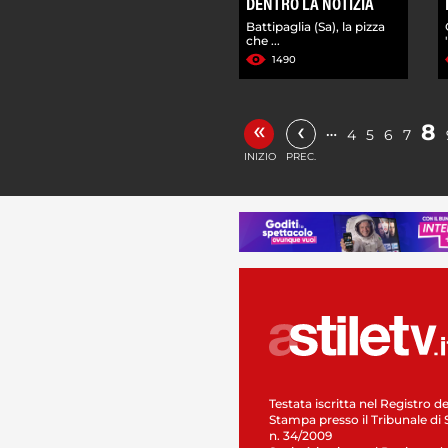
DENTRO LA NOTIZIA
Battipaglia (Sa), la pizza
che ...
1490
«
‹
8
…
4
5
6
7
INIZIO
PREC.
Testata iscritta nel Registro de
Stampa presso il Tribunale di 
n. 34/2009