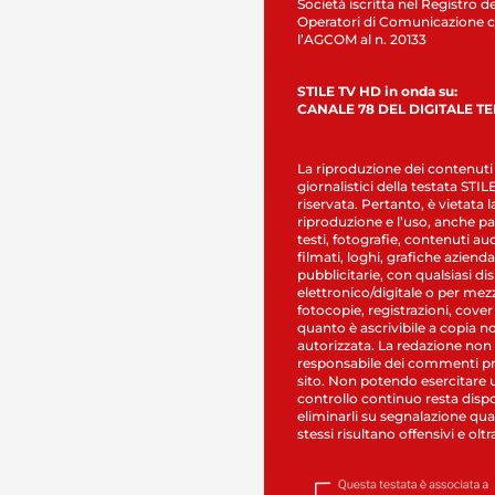
Società iscritta nel Registro de
Operatori di Comunicazione c
l’AGCOM al n. 20133
STILE TV HD in onda su:
CANALE 78 DEL DIGITALE T
La riproduzione dei contenuti
giornalistici della testata STI
riservata. Pertanto, è vietata l
riproduzione e l’uso, anche par
testi, fotografie, contenuti au
filmati, loghi, grafiche aziendal
pubblicitarie, con qualsiasi di
elettronico/digitale o per mez
fotocopie, registrazioni, cover
quanto è ascrivibile a copia n
autorizzata. La redazione non
responsabile dei commenti pr
sito. Non potendo esercitare 
controllo continuo resta dispo
eliminarli su segnalazione qual
stessi risultano offensivi e oltr