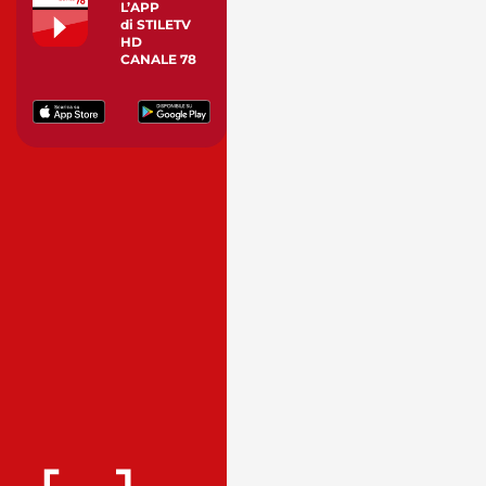
L’APP
di STILETV
HD
CANALE 78