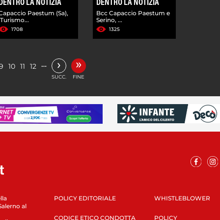
DENTRO LA NOTIZIA
DENTRO LA NOTIZIA
Capaccio Paestum (Sa),
Bcc Capaccio Paestum e
'Turismo...
Serino, ...
1708
1325
»
›
…
9
10
11
12
SUCC.
FINE
lla
POLICY EDITORIALE
WHISTLEBLOWER
Salerno al
CODICE ETICO CONDOTTA
POLICY