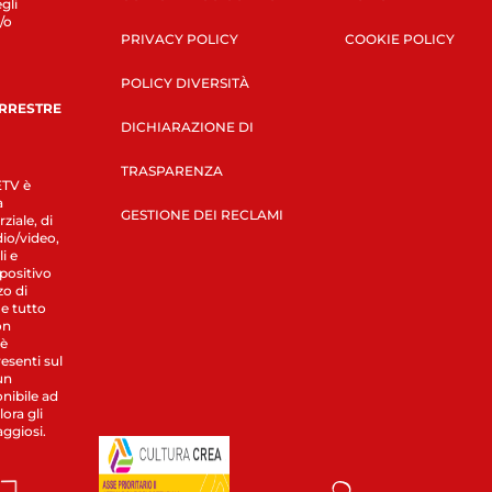
gli
/o
PRIVACY POLICY
COOKIE POLICY
POLICY DIVERSITÀ
ERRESTRE
DICHIARAZIONE DI
TRASPARENZA
LETV è
a
GESTIONE DEI RECLAMI
ziale, di
dio/video,
i e
spositivo
zo di
 e tutto
on
 è
esenti sul
un
nibile ad
ora gli
aggiosi.