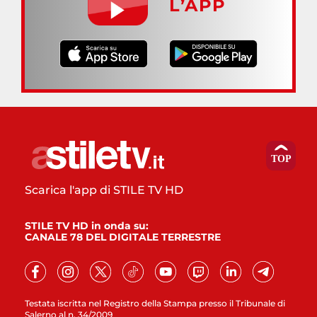
L’APP
Scarica l'app di STILE TV HD
STILE TV HD in onda su:
CANALE 78 DEL DIGITALE TERRESTRE
Testata iscritta nel Registro della Stampa presso il Tribunale di
Salerno al n. 34/2009