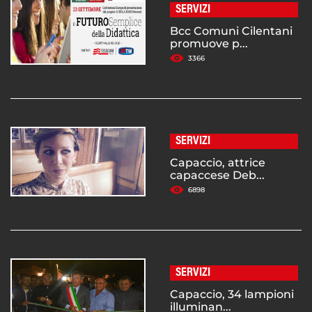
SERVIZI
Bcc Comuni Cilentani
promuove p...
3366
SERVIZI
Capaccio, attrice
capaccese Deb...
6898
SERVIZI
Capaccio, 34 lampioni
illuminan...