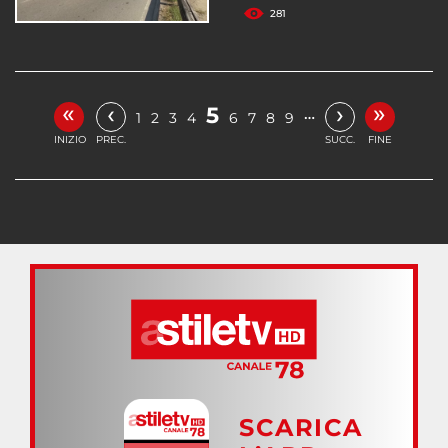
281
«
»
‹
›
5
…
1
2
3
4
6
7
8
9
INIZIO
PREC.
SUCC.
FINE
SCARICA