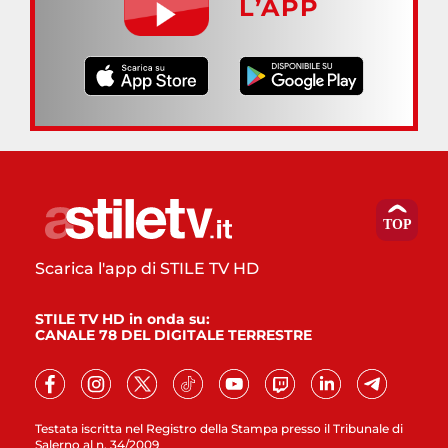
L’APP
Scarica l'app di STILE TV HD
STILE TV HD in onda su:
CANALE 78 DEL DIGITALE TERRESTRE
Testata iscritta nel Registro della Stampa presso il Tribunale di
Salerno al n. 34/2009