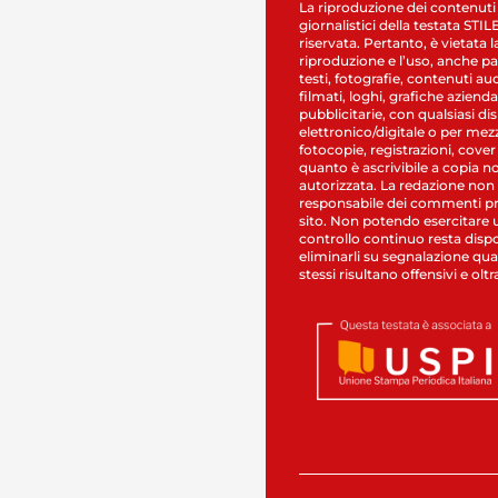
La riproduzione dei contenuti
giornalistici della testata STI
riservata. Pertanto, è vietata l
riproduzione e l’uso, anche par
testi, fotografie, contenuti au
filmati, loghi, grafiche aziendal
pubblicitarie, con qualsiasi di
elettronico/digitale o per mez
fotocopie, registrazioni, cover
quanto è ascrivibile a copia n
autorizzata. La redazione non
responsabile dei commenti pr
sito. Non potendo esercitare 
controllo continuo resta dispo
eliminarli su segnalazione qual
stessi risultano offensivi e oltr