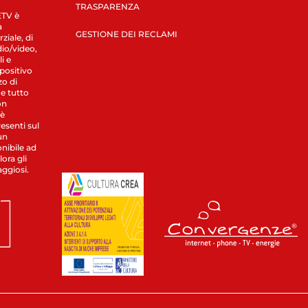
TRASPARENZA
LETV è
a
GESTIONE DEI RECLAMI
ziale, di
dio/video,
i e
spositivo
zo di
 e tutto
on
 è
esenti sul
un
nibile ad
ora gli
aggiosi.