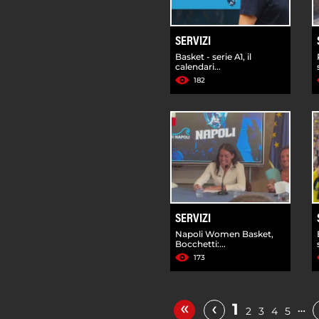
SERVIZI
Basket - serie A1, il
calendari...
182
SERVIZI
Napoli Women Basket,
Bocchetti:...
173
«
‹
1
…
2
3
4
5