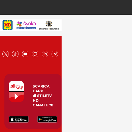
SCARICA
L’APP
di STILETV
HD
CANALE 78