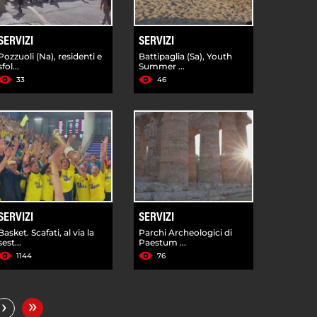
SERVIZI
SERVIZI
Pozzuoli (Na), residenti e
Battipaglia (Sa), Youth
sfol...
Summer ...
33
46
SERVIZI
SERVIZI
Basket. Scafati, al via la
Parchi Archeologici di
sest...
Paestum ...
1144
76
»
›