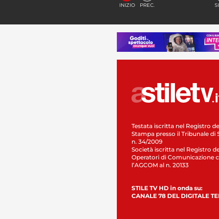
INIZIO
PREC.
S
Testata iscritta nel Registro de
Stampa presso il Tribunale di 
n. 34/2009
Società iscritta nel Registro de
Operatori di Comunicazione c
l’AGCOM al n. 20133
STILE TV HD in onda su:
CANALE 78 DEL DIGITALE T