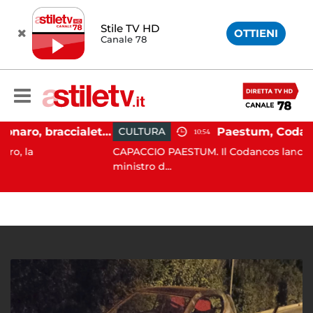
Stile TV HD
OTTIENI
Canale 78
Martina Carbonaro, braccialetto elettronico per i genitori della 14enne uccisa dall'ex
CULTURA
10:54
CAPACCIO PAESTUM. Il Codancos lancia un appell
ministro d...