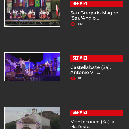
SERVIZI
San Gregorio Magno
(Sa), 'Angio...
1075
SERVIZI
Castellabate (Sa),
Antonio Vill...
115
SERVIZI
Montecorice (Sa), al
via festa ...