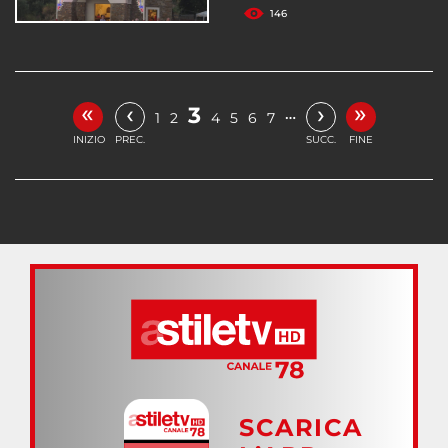
146
«
»
‹
›
3
…
1
2
4
5
6
7
INIZIO
PREC.
SUCC.
FINE
SCARICA