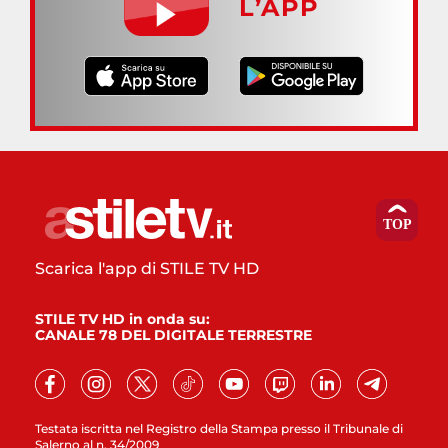
L’APP
Scarica l'app di STILE TV HD
STILE TV HD in onda su:
CANALE 78 DEL DIGITALE TERRESTRE
Testata iscritta nel Registro della Stampa presso il Tribunale di
Salerno al n. 34/2009