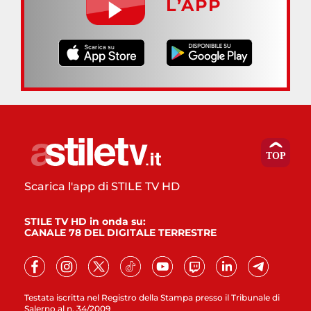
L’APP
Scarica l'app di STILE TV HD
STILE TV HD in onda su:
CANALE 78 DEL DIGITALE TERRESTRE
Testata iscritta nel Registro della Stampa presso il Tribunale di
Salerno al n. 34/2009