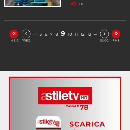
180
«
»
‹
›
9
…
…
5
6
7
8
10
11
12
13
INIZIO
PREC.
SUCC.
FINE
SCARICA