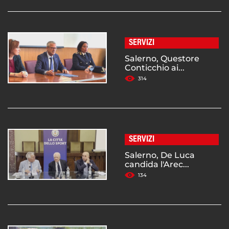
SERVIZI
Salerno, Questore
Conticchio ai...
314
SERVIZI
Salerno, De Luca
candida l'Arec...
134