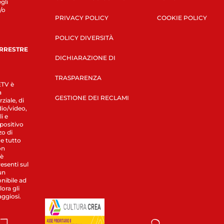
gli
/o
PRIVACY POLICY
COOKIE POLICY
POLICY DIVERSITÀ
ERRESTRE
DICHIARAZIONE DI
TRASPARENZA
LETV è
a
GESTIONE DEI RECLAMI
ziale, di
dio/video,
i e
spositivo
zo di
 e tutto
on
 è
esenti sul
un
nibile ad
ora gli
aggiosi.