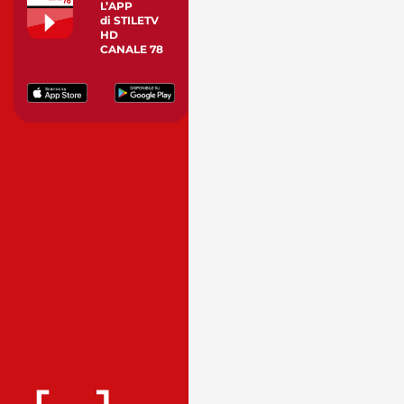
L’APP
di STILETV
HD
CANALE 78