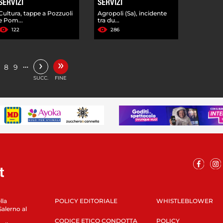
SERVIZI
SERVIZI
Cultura, tappe a Pozzuoli
Agropoli (Sa), incidente
e Pom...
tra du...
122
286
»
›
…
8
9
SUCC.
FINE
lla
POLICY EDITORIALE
WHISTLEBLOWER
Salerno al
CODICE ETICO CONDOTTA
POLICY