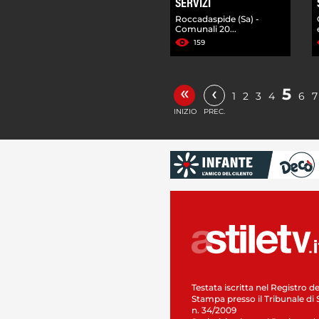
SERVIZI
Roccadaspide (Sa) -
Comunali 20...
159
«
‹
5
1
2
3
4
6
7
INIZIO
PREC.
Testata iscritta nel Registro de
Stampa presso il Tribunale di 
n. 34/2009