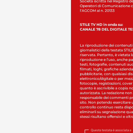
Società iscritta nel Registro de
Operatori di Comunicazione c
l’AGCOM al n. 20133
STILE TV HD in onda su:
CANALE 78 DEL DIGITALE T
La riproduzione dei contenuti
giornalistici della testata STI
riservata. Pertanto, è vietata l
riproduzione e l’uso, anche par
testi, fotografie, contenuti au
filmati, loghi, grafiche aziendal
pubblicitarie, con qualsiasi di
elettronico/digitale o per mez
fotocopie, registrazioni, cover
quanto è ascrivibile a copia n
autorizzata. La redazione non
responsabile dei commenti pr
sito. Non potendo esercitare 
controllo continuo resta dispo
eliminarli su segnalazione qual
stessi risultano offensivi e oltr