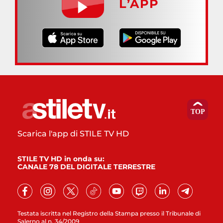
L’APP
Scarica l'app di STILE TV HD
STILE TV HD in onda su:
CANALE 78 DEL DIGITALE TERRESTRE
Testata iscritta nel Registro della Stampa presso il Tribunale di
Salerno al n. 34/2009