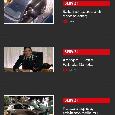
SERVIZI
Salerno, spaccio di
droga: eseg...
2652
SERVIZI
Agropoli, il cap.
Fabiola Garel...
6457
SERVIZI
Roccadaspide,
schianto nella cu...