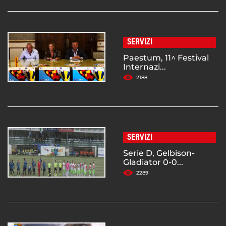
SERVIZI
Paestum, 11^ Festival
Internazi...
2188
SERVIZI
Serie D, Gelbison-
Gladiator 0-0...
2289