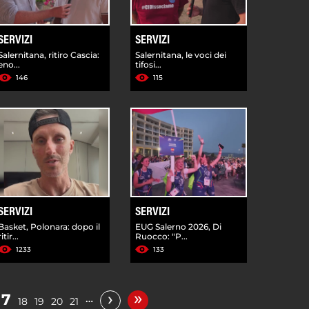
SERVIZI
SERVIZI
Salernitana, ritiro Cascia:
Salernitana, le voci dei
eno...
tifosi...
146
115
SERVIZI
SERVIZI
Basket, Polonara: dopo il
EUG Salerno 2026, Di
ritir...
Ruocco: "P...
1233
133
»
›
17
…
18
19
20
21