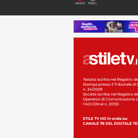
INIZIO
PREC.
Testata iscritta nel Registro de
Stampa presso il Tribunale di 
n. 34/2009
Società iscritta nel Registro de
Operatori di Comunicazione c
l’AGCOM al n. 20133
STILE TV HD in onda su:
CANALE 78 DEL DIGITALE T