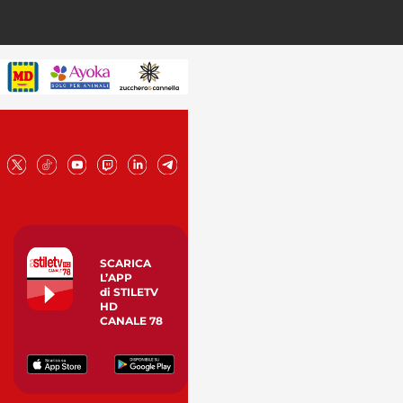
SCARICA
L’APP
di STILETV
HD
CANALE 78