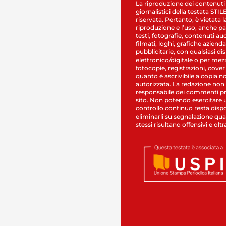
La riproduzione dei contenuti
giornalistici della testata STI
riservata. Pertanto, è vietata l
riproduzione e l’uso, anche par
testi, fotografie, contenuti au
filmati, loghi, grafiche aziendal
pubblicitarie, con qualsiasi di
elettronico/digitale o per mez
fotocopie, registrazioni, cover
quanto è ascrivibile a copia n
autorizzata. La redazione non
responsabile dei commenti pr
sito. Non potendo esercitare 
controllo continuo resta dispo
eliminarli su segnalazione qual
stessi risultano offensivi e oltr