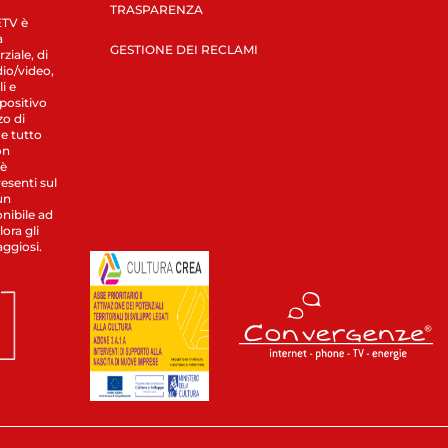
TRASPARENZA
LETV è
a
GESTIONE DEI RECLAMI
ziale, di
dio/video,
i e
spositivo
zo di
 e tutto
on
 è
esenti sul
un
nibile ad
ora gli
aggiosi.