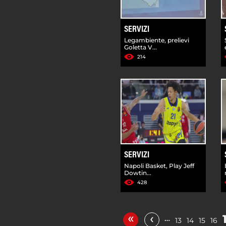
SERVIZI
Legambiente, prelievi
Goletta V...
214
SERVIZI
Napoli Basket, Play Jeff
Dowtin...
428
«
‹
…
13
14
15
16