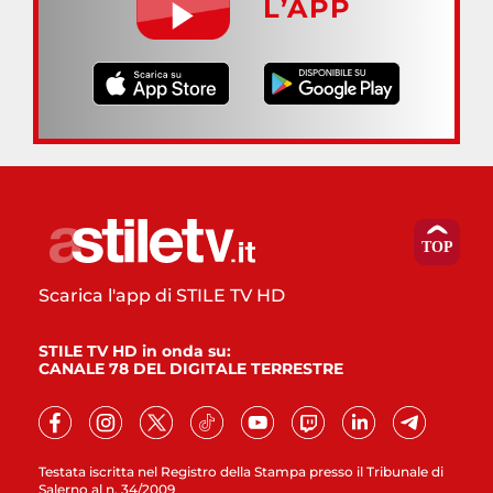
L’APP
Scarica l'app di STILE TV HD
STILE TV HD in onda su:
CANALE 78 DEL DIGITALE TERRESTRE
Testata iscritta nel Registro della Stampa presso il Tribunale di
Salerno al n. 34/2009