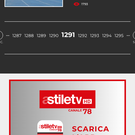
1793
1291
…
…
1287
1288
1289
1290
1292
1293
1294
1295
C.
S
SCARICA