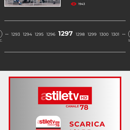
1943
1297
…
…
1293
1294
1295
1296
1298
1299
1300
1301
C.
S
SCARICA