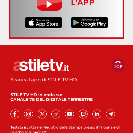
L’APP
Scarica l'app di STILE TV HD
STILE TV HD in onda su:
CANALE 78 DEL DIGITALE TERRESTRE
Testata iscritta nel Registro della Stampa presso il Tribunale di
Salerno al n. 34/2009