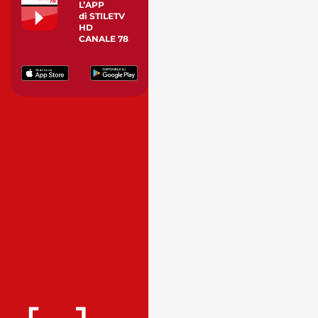
L’APP
di STILETV
HD
CANALE 78