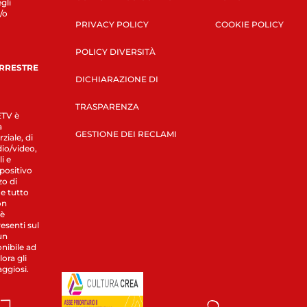
gli
/o
PRIVACY POLICY
COOKIE POLICY
POLICY DIVERSITÀ
ERRESTRE
DICHIARAZIONE DI
TRASPARENZA
LETV è
a
GESTIONE DEI RECLAMI
ziale, di
dio/video,
i e
spositivo
zo di
 e tutto
on
 è
esenti sul
un
nibile ad
ora gli
aggiosi.