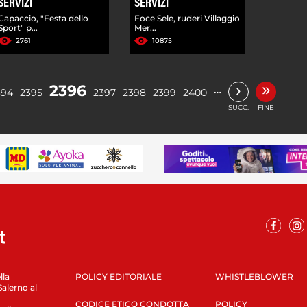
SERVIZI
SERVIZI
Capaccio, "Festa dello
Foce Sele, ruderi Villaggio
Sport" p...
Mer...
2761
10875
»
›
2396
…
394
2395
2397
2398
2399
2400
SUCC.
FINE
lla
POLICY EDITORIALE
WHISTLEBLOWER
Salerno al
CODICE ETICO CONDOTTA
POLICY