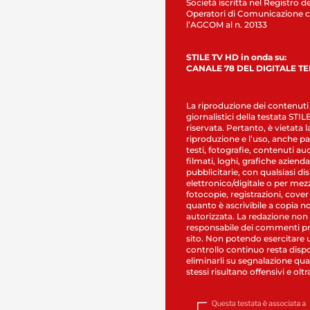
Società iscritta nel Registro de
Operatori di Comunicazione c
l’AGCOM al n. 20133
STILE TV HD in onda su:
CANALE 78 DEL DIGITALE T
La riproduzione dei contenuti
giornalistici della testata STI
riservata. Pertanto, è vietata l
riproduzione e l’uso, anche par
testi, fotografie, contenuti au
filmati, loghi, grafiche aziendal
pubblicitarie, con qualsiasi di
elettronico/digitale o per mez
fotocopie, registrazioni, cover
quanto è ascrivibile a copia n
autorizzata. La redazione non
responsabile dei commenti pr
sito. Non potendo esercitare 
controllo continuo resta dispo
eliminarli su segnalazione qual
stessi risultano offensivi e oltr