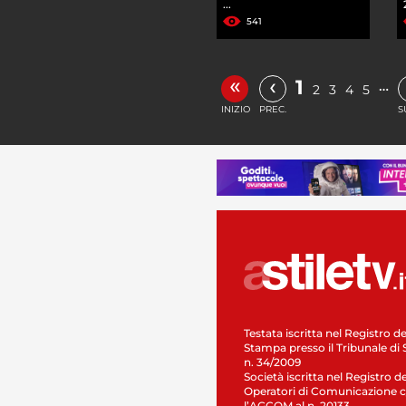
...
541
«
‹
1
…
2
3
4
5
INIZIO
PREC.
S
Testata iscritta nel Registro de
Stampa presso il Tribunale di 
n. 34/2009
Società iscritta nel Registro de
Operatori di Comunicazione c
l’AGCOM al n. 20133