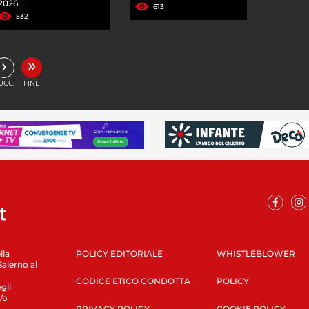
2026...
613
532
»
›
UCC.
FINE
lla
POLICY EDITORIALE
WHISTLEBLOWER
Salerno al
CODICE ETICO CONDOTTA
POLICY
gli
/o
PRIVACY POLICY
COOKIE POLICY