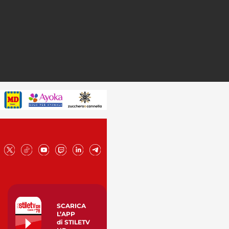
SCARICA
L’APP
di STILETV