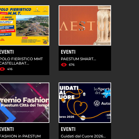
EVENTI
EVENTI
POLO FIERISTICO MMT
PAESTUM SMART...
CASTELLABAT...
676
416
EVENTI
EVENTI
FASHION in PAESTUM
Guidati dal Cuore 2026...