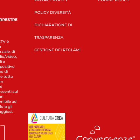
POLICY DIVERSITÀ
ERRESTRE
DICHIARAZIONE DI
TRASPARENZA
LETV è
a
GESTIONE DEI RECLAMI
ziale, di
dio/video,
i e
spositivo
zo di
 e tutto
on
 è
esenti sul
un
nibile ad
ora gli
aggiosi.