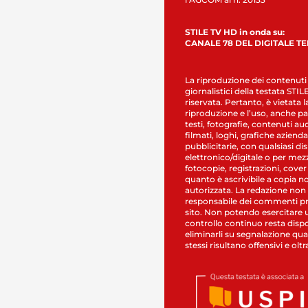
STILE TV HD in onda su:
CANALE 78 DEL DIGITALE T
La riproduzione dei contenuti
giornalistici della testata STI
riservata. Pertanto, è vietata l
riproduzione e l’uso, anche par
testi, fotografie, contenuti au
filmati, loghi, grafiche aziendal
pubblicitarie, con qualsiasi di
elettronico/digitale o per mez
fotocopie, registrazioni, cover
quanto è ascrivibile a copia n
autorizzata. La redazione non
responsabile dei commenti pr
sito. Non potendo esercitare 
controllo continuo resta dispo
eliminarli su segnalazione qual
stessi risultano offensivi e oltr