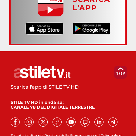
L’APP
Scarica l'app di STILE TV HD
STILE TV HD in onda su:
CANALE 78 DEL DIGITALE TERRESTRE
Testata iscritta nel Registro della Stampa presso il Tribunale di