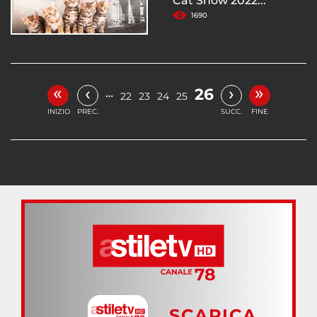
Cat Show 2022...
1690
«
»
‹
›
26
…
22
23
24
25
INIZIO
PREC.
SUCC.
FINE
SCARICA