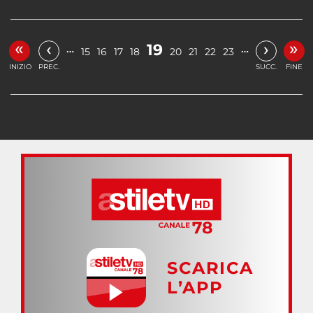
«
»
‹
›
19
…
…
15
16
17
18
20
21
22
23
INIZIO
PREC.
SUCC.
FINE
SCARICA
L’APP