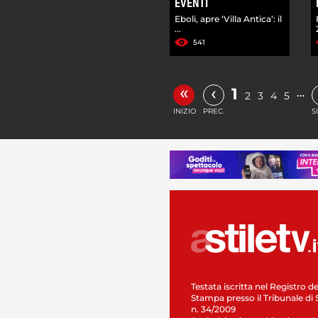
EVENTI
Eboli, apre ‘Villa Antica’: il
...
541
«
‹
1
…
2
3
4
5
INIZIO
PREC.
S
Testata iscritta nel Registro de
Stampa presso il Tribunale di 
n. 34/2009