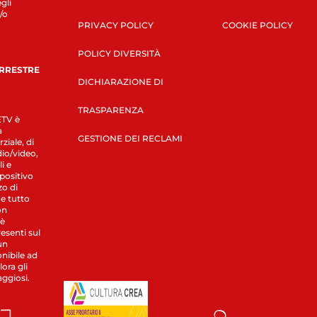
gli
/o
PRIVACY POLICY
COOKIE POLICY
POLICY DIVERSITÀ
ERRESTRE
DICHIARAZIONE DI
TRASPARENZA
LETV è
a
GESTIONE DEI RECLAMI
ziale, di
dio/video,
i e
spositivo
zo di
 e tutto
on
 è
esenti sul
un
nibile ad
ora gli
aggiosi.