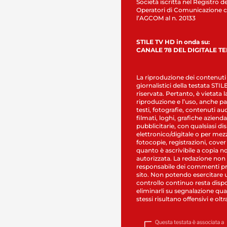
Società iscritta nel Registro de
Operatori di Comunicazione c
l’AGCOM al n. 20133
STILE TV HD in onda su:
CANALE 78 DEL DIGITALE T
La riproduzione dei contenuti
giornalistici della testata STI
riservata. Pertanto, è vietata l
riproduzione e l’uso, anche par
testi, fotografie, contenuti au
filmati, loghi, grafiche aziendal
pubblicitarie, con qualsiasi di
elettronico/digitale o per mez
fotocopie, registrazioni, cover
quanto è ascrivibile a copia n
autorizzata. La redazione non
responsabile dei commenti pr
sito. Non potendo esercitare 
controllo continuo resta dispo
eliminarli su segnalazione qual
stessi risultano offensivi e oltr