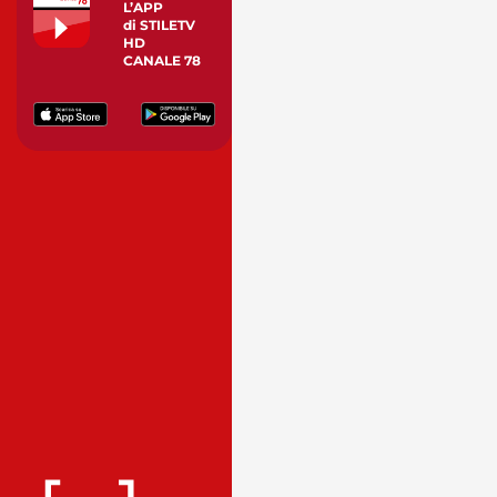
L’APP
di STILETV
HD
CANALE 78