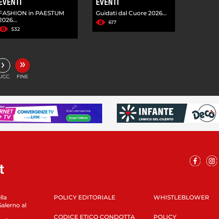
EVENTI
EVENTI
FASHION in PAESTUM
Guidati dal Cuore 2026...
2026...
617
532
»
›
UCC.
FINE
lla
POLICY EDITORIALE
WHISTLEBLOWER
Salerno al
CODICE ETICO CONDOTTA
POLICY