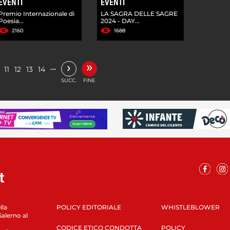
EVENTI
EVENTI
Premio Internazionale di
LA SAGRA DELLE SAGRE
Poesia...
2024 - DAY...
2160
1688
»
›
…
11
12
13
14
SUCC.
FINE
lla
POLICY EDITORIALE
WHISTLEBLOWER
Salerno al
CODICE ETICO CONDOTTA
POLICY