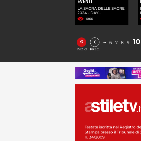
EVENTI
LA SAGRA DELLE SAGRE
2024 - DAY...
1066
«
‹
10
…
6
7
8
9
INIZIO
PREC.
Testata iscritta nel Registro de
Stampa presso il Tribunale di 
n. 34/2009