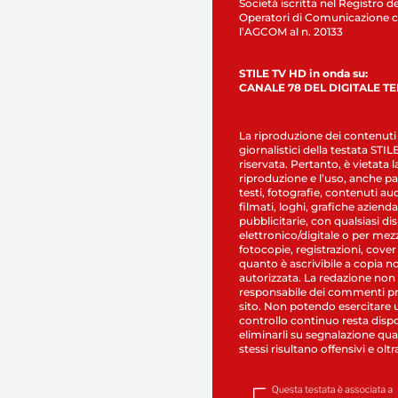
Società iscritta nel Registro de
Operatori di Comunicazione c
l’AGCOM al n. 20133
STILE TV HD in onda su:
CANALE 78 DEL DIGITALE T
La riproduzione dei contenuti
giornalistici della testata STI
riservata. Pertanto, è vietata l
riproduzione e l’uso, anche par
testi, fotografie, contenuti au
filmati, loghi, grafiche aziendal
pubblicitarie, con qualsiasi di
elettronico/digitale o per mez
fotocopie, registrazioni, cover
quanto è ascrivibile a copia n
autorizzata. La redazione non
responsabile dei commenti pr
sito. Non potendo esercitare 
controllo continuo resta dispo
eliminarli su segnalazione qual
stessi risultano offensivi e oltr