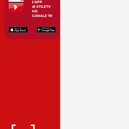
L’APP
di STILETV
HD
CANALE 78