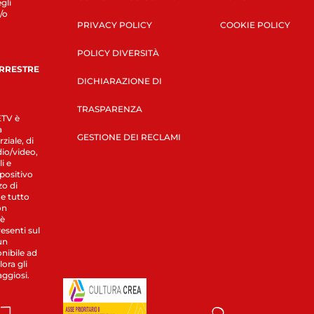
gli
/o
PRIVACY POLICY
COOKIE POLICY
POLICY DIVERSITÀ
ERRESTRE
DICHIARAZIONE DI
TRASPARENZA
LETV è
a
GESTIONE DEI RECLAMI
ziale, di
dio/video,
i e
spositivo
zo di
 e tutto
on
 è
esenti sul
un
nibile ad
ora gli
aggiosi.