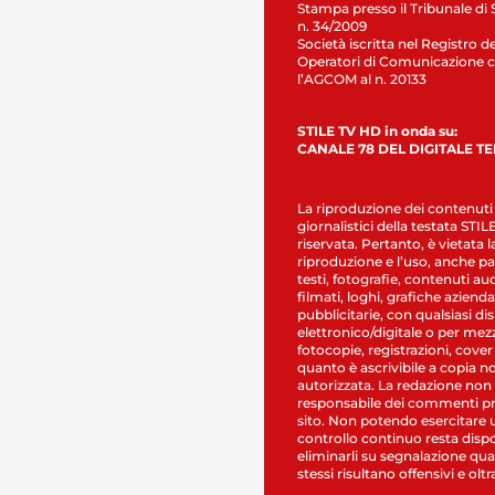
Stampa presso il Tribunale di 
n. 34/2009
Società iscritta nel Registro de
Operatori di Comunicazione c
l’AGCOM al n. 20133
STILE TV HD in onda su:
CANALE 78 DEL DIGITALE T
La riproduzione dei contenuti
giornalistici della testata STI
riservata. Pertanto, è vietata l
riproduzione e l’uso, anche par
testi, fotografie, contenuti au
filmati, loghi, grafiche aziendal
pubblicitarie, con qualsiasi di
elettronico/digitale o per mez
fotocopie, registrazioni, cover
quanto è ascrivibile a copia n
autorizzata. La redazione non
responsabile dei commenti pr
sito. Non potendo esercitare 
controllo continuo resta dispo
eliminarli su segnalazione qual
stessi risultano offensivi e oltr