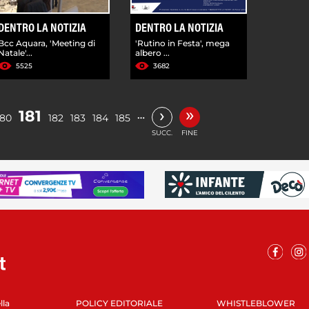
DENTRO LA NOTIZIA
DENTRO LA NOTIZIA
Bcc Aquara, 'Meeting di
'Rutino in Festa', mega
Natale'...
albero ...
5525
3682
»
›
181
…
180
182
183
184
185
SUCC.
FINE
lla
POLICY EDITORIALE
WHISTLEBLOWER