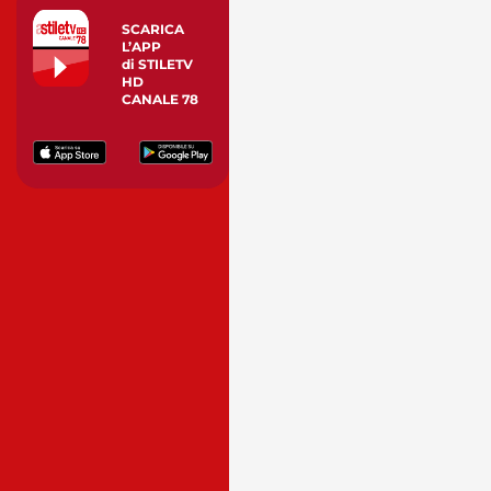
SCARICA
L’APP
di STILETV
HD
CANALE 78