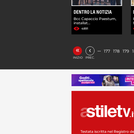
DENTRO LA NOTIZIA
Bcc Capaccio Paestum,
installat...
4891
«
‹
…
177
178
179
INIZIO
PREC.
Testata iscritta nel Registro de