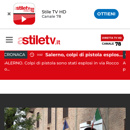
Stile TV HD
OTTIENI
Canale 78
Salerno, colpi di pistola esplosi a Pastena: ferito 20enne
CRONACA
16:43
olpi di pistola sono stati esplosi in via Rocco
ALTAVILLA SILE
progn...