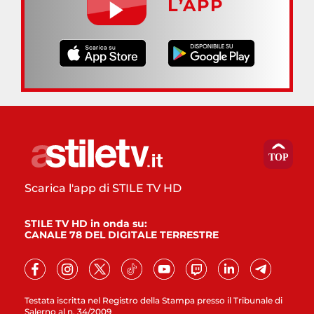
L’APP
Scarica l'app di STILE TV HD
STILE TV HD in onda su:
CANALE 78 DEL DIGITALE TERRESTRE
Testata iscritta nel Registro della Stampa presso il Tribunale di
Salerno al n. 34/2009