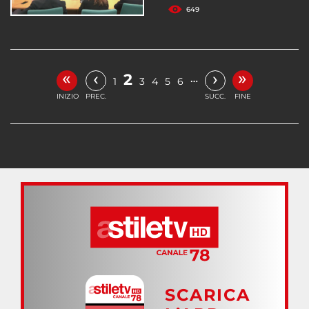
649
«
»
‹
›
2
…
1
3
4
5
6
INIZIO
PREC.
SUCC.
FINE
SCARICA