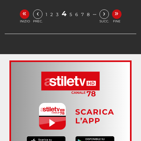
«
»
‹
›
4
…
1
2
3
5
6
7
8
INIZIO
PREC.
SUCC.
FINE
SCARICA
L’APP