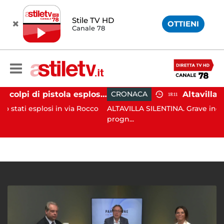
Stile TV HD
OTTIENI
Canale 78
Salerno, colpi di pistola esplosi a Pastena: paura tra i residenti
CRONACA
18:11
osi in via Rocco
ALTAVILLA SILENTINA. Grave incidente in mo
progn...