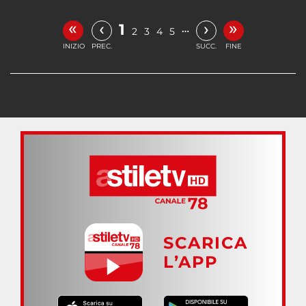
«
»
‹
›
1
…
2
3
4
5
INIZIO
PREC.
SUCC.
FINE
SCARICA
L’APP