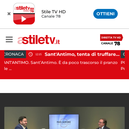
Stile TV HD
OTTIENI
Canale 78
Sant'Antimo, tenta di truffare anziana: 16enne denunciato dai carabinieri
CRONACA
12:15
. Sant’Antimo. È da poco trascorso il pranzo
PONTECAGNANO. I
Pontecagnano...