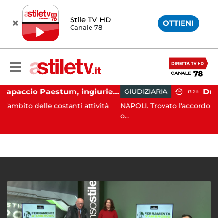
Stile TV HD
OTTIENI
Canale 78
Capaccio Paestum, ingiurie alla Polizia Municipale sui social: indagato un cittadino
GIUDIZIARIA
13:26
 costanti attività
NAPOLI. Trovato l'accordo per il risarcime
o...