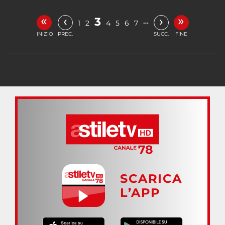
«
»
‹
›
3
…
1
2
4
5
6
7
INIZIO
PREC.
SUCC.
FINE
SCARICA
L’APP