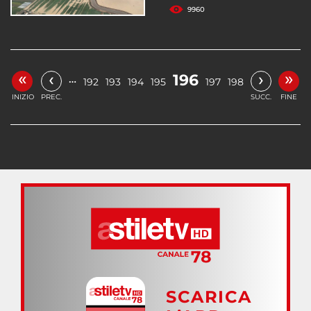
9960
«
»
‹
›
196
…
192
193
194
195
197
198
INIZIO
PREC.
SUCC.
FINE
SCARICA