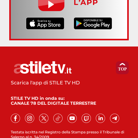
L’APP
Scarica l'app di STILE TV HD
STILE TV HD in onda su:
CANALE 78 DEL DIGITALE TERRESTRE
Testata iscritta nel Registro della Stampa presso il Tribunale di
Salerno al n. 34/2009