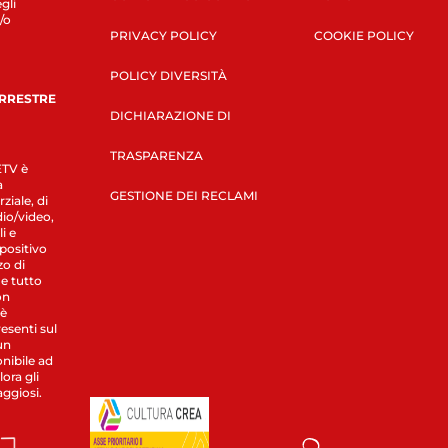
gli
/o
PRIVACY POLICY
COOKIE POLICY
POLICY DIVERSITÀ
ERRESTRE
DICHIARAZIONE DI
TRASPARENZA
LETV è
a
GESTIONE DEI RECLAMI
ziale, di
dio/video,
i e
spositivo
zo di
 e tutto
on
 è
esenti sul
un
nibile ad
ora gli
aggiosi.