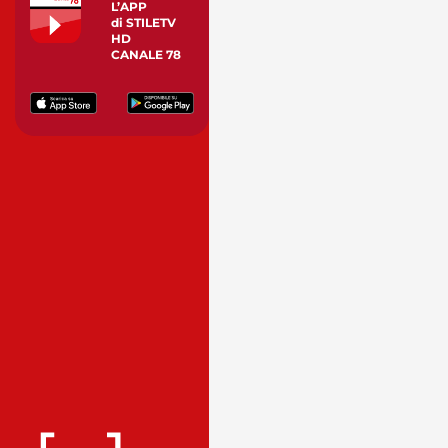
L’APP
di STILETV
HD
CANALE 78