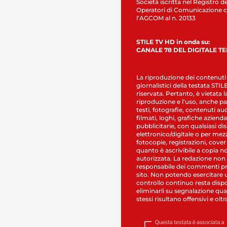
Società iscritta nel Registro de
Operatori di Comunicazione c
l’AGCOM al n. 20133
STILE TV HD in onda su:
CANALE 78 DEL DIGITALE T
La riproduzione dei contenuti
giornalistici della testata STI
riservata. Pertanto, è vietata l
riproduzione e l’uso, anche par
testi, fotografie, contenuti au
filmati, loghi, grafiche aziendal
pubblicitarie, con qualsiasi di
elettronico/digitale o per mez
fotocopie, registrazioni, cover
quanto è ascrivibile a copia n
autorizzata. La redazione non
responsabile dei commenti pr
sito. Non potendo esercitare 
controllo continuo resta dispo
eliminarli su segnalazione qual
stessi risultano offensivi e oltr