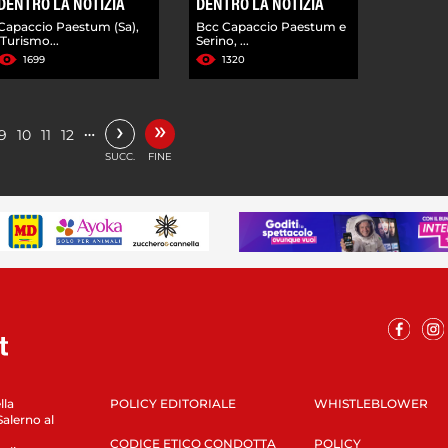
DENTRO LA NOTIZIA
DENTRO LA NOTIZIA
Capaccio Paestum (Sa),
Bcc Capaccio Paestum e
'Turismo...
Serino, ...
1699
1320
»
›
…
9
10
11
12
SUCC.
FINE
lla
POLICY EDITORIALE
WHISTLEBLOWER
Salerno al
CODICE ETICO CONDOTTA
POLICY