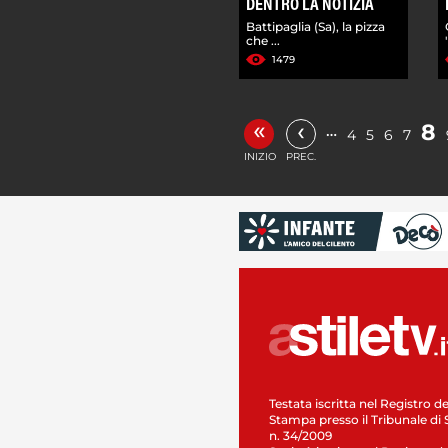
DENTRO LA NOTIZIA
Battipaglia (Sa), la pizza
che ...
1479
«
‹
8
…
4
5
6
7
INIZIO
PREC.
Testata iscritta nel Registro de
Stampa presso il Tribunale di 
n. 34/2009