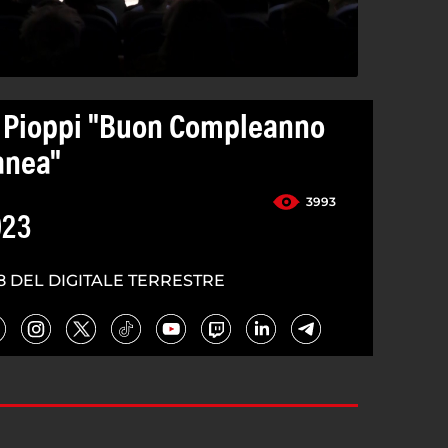
a a Pioppi "Buon Compleanno
anea"
3993
023
8 DEL DIGITALE TERRESTRE