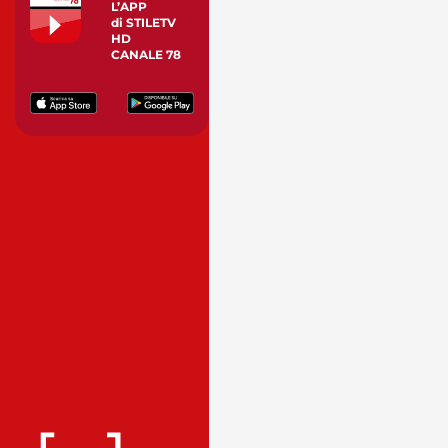
L’APP
di STILETV
HD
CANALE 78