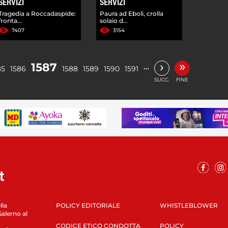
SERVIZI
SERVIZI
Tragedia a Roccadaspide:
Paura ad Eboli, crolla
fronta...
solaio d...
7407
3154
»
›
1587
…
85
1586
1588
1589
1590
1591
SUCC.
FINE
lla
POLICY EDITORIALE
WHISTLEBLOWER
Salerno al
CODICE ETICO CONDOTTA
POLICY