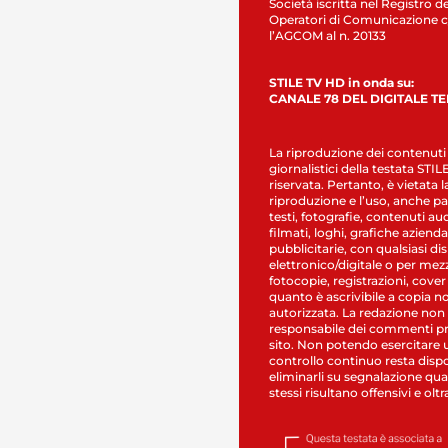
Società iscritta nel Registro de
Operatori di Comunicazione c
l’AGCOM al n. 20133
STILE TV HD in onda su:
CANALE 78 DEL DIGITALE T
La riproduzione dei contenuti
giornalistici della testata STI
riservata. Pertanto, è vietata l
riproduzione e l’uso, anche par
testi, fotografie, contenuti au
filmati, loghi, grafiche aziendal
pubblicitarie, con qualsiasi di
elettronico/digitale o per mez
fotocopie, registrazioni, cover
quanto è ascrivibile a copia n
autorizzata. La redazione non
responsabile dei commenti pr
sito. Non potendo esercitare 
controllo continuo resta dispo
eliminarli su segnalazione qual
stessi risultano offensivi e oltr