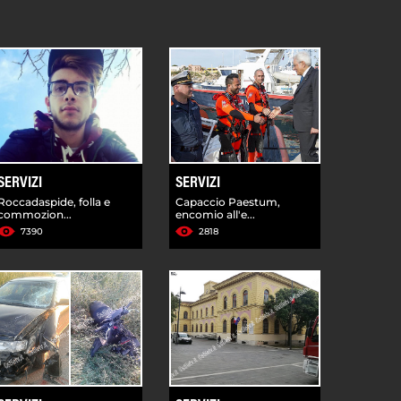
SERVIZI
SERVIZI
Roccadaspide, folla e
Capaccio Paestum,
commozion...
encomio all'e...
7390
2818