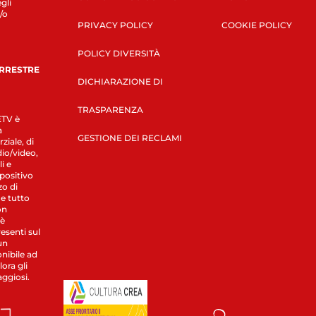
gli
/o
PRIVACY POLICY
COOKIE POLICY
POLICY DIVERSITÀ
ERRESTRE
DICHIARAZIONE DI
TRASPARENZA
LETV è
a
GESTIONE DEI RECLAMI
ziale, di
dio/video,
i e
spositivo
zo di
 e tutto
on
 è
esenti sul
un
nibile ad
ora gli
aggiosi.