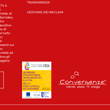
TRASPARENZA
LETV è
a
GESTIONE DEI RECLAMI
ziale, di
dio/video,
i e
spositivo
zo di
 e tutto
on
 è
esenti sul
un
nibile ad
ora gli
aggiosi.