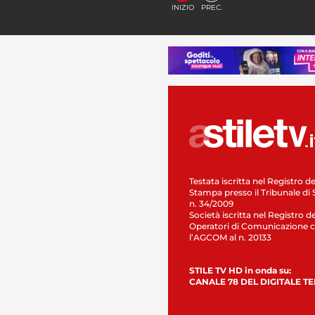
INIZIO
PREC.
Testata iscritta nel Registro de
Stampa presso il Tribunale di 
n. 34/2009
Società iscritta nel Registro de
Operatori di Comunicazione c
l’AGCOM al n. 20133
STILE TV HD in onda su:
CANALE 78 DEL DIGITALE T