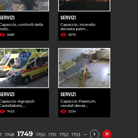
SERVIZI
SERVIZI
Capaccio, controlli della
Capaccio, incendio
poliz...
devasta palm...
5683
8276
SERVIZI
SERVIZI
Capaccio-Agropoli-
Capaccio Paestum,
Castellabate,...
vandali devas...
7433
3234
»
›
1749
…
7
1748
1750
1751
1752
1753