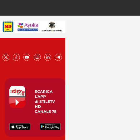
SCARICA
L’APP
di STILETV
HD
CANALE 78