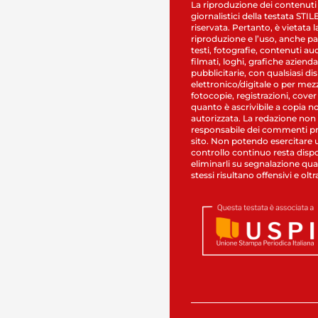
La riproduzione dei contenuti
giornalistici della testata STI
riservata. Pertanto, è vietata l
riproduzione e l’uso, anche par
testi, fotografie, contenuti au
filmati, loghi, grafiche aziendal
pubblicitarie, con qualsiasi di
elettronico/digitale o per mez
fotocopie, registrazioni, cover
quanto è ascrivibile a copia n
autorizzata. La redazione non
responsabile dei commenti pr
sito. Non potendo esercitare 
controllo continuo resta dispo
eliminarli su segnalazione qual
stessi risultano offensivi e oltr