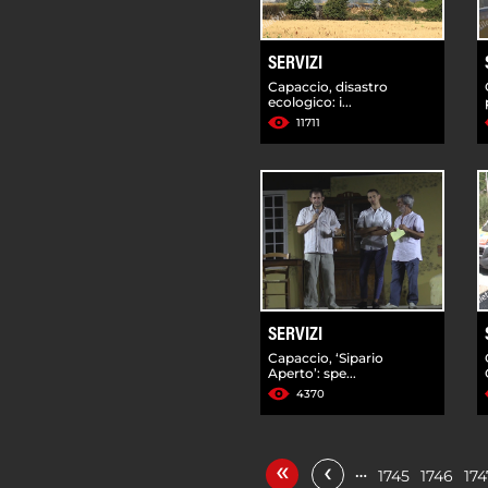
SERVIZI
Capaccio, disastro
ecologico: i...
11711
SERVIZI
Capaccio, ‘Sipario
Aperto’: spe...
4370
«
‹
…
1745
1746
174