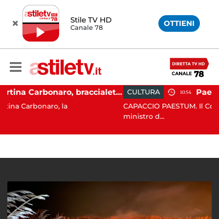
Stile TV HD
OTTIENI
Canale 78
Martina Carbonaro, braccialetto elettronico per i genitori della 14enne uccisa dall'ex
CULTURA
10:54
ro, la
CAPACCIO PAESTUM. Il Codancos lancia u
ministro d...