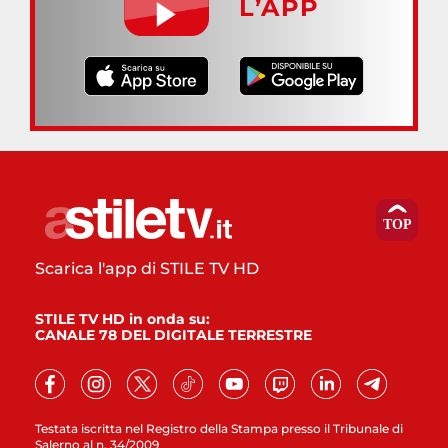
L’APP
Scarica l'app di STILE TV HD
STILE TV HD in onda su:
CANALE 78 DEL DIGITALE TERRESTRE
Testata iscritta nel Registro della Stampa presso il Tribunale di
Salerno al n. 34/2009