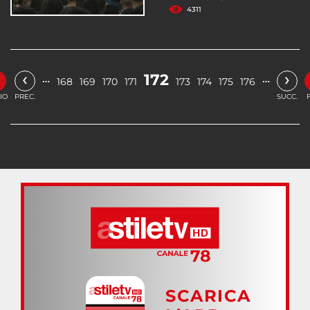
4311
‹
›
172
…
…
168
169
170
171
173
174
175
176
IO
PREC.
SUCC.
SCARICA