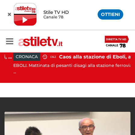
Stile TV HD
OTTIENI
Canale 78
Attentato a Sigfrido Ranucci, arrestato Walter Lavitola
Caos alla stazione di Eboli, alterco a bordo: malore per la capotreno e Intercity per Taranto fermo per ore
CRONACA
13:42
EBOLI. Mattinata di pesanti disagi alla stazione ferroviaria
...