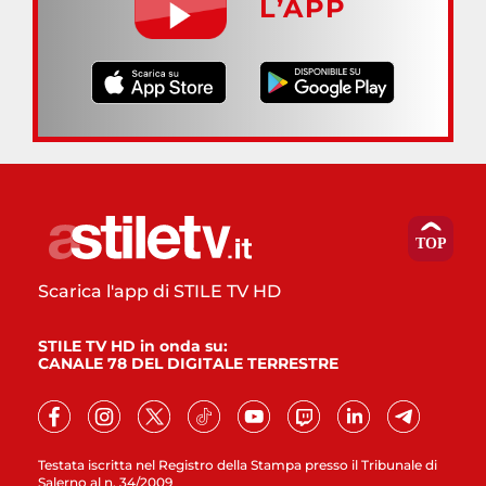
L’APP
Scarica l'app di STILE TV HD
STILE TV HD in onda su:
CANALE 78 DEL DIGITALE TERRESTRE
Testata iscritta nel Registro della Stampa presso il Tribunale di
Salerno al n. 34/2009